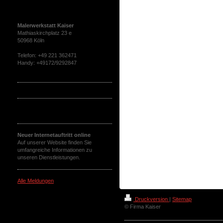
Sie haben Fragen?
Malerwerkstatt Kaiser
Mathiaskirchplatz 23 e
50968 Köln
Telefon: +49 221 362471
Handy: +49172/9292847
Aktuelles
Neuer Internetauftritt online
Auf unserer Website finden Sie
umfangreiche Informationen zu
unseren Dienstleistungen.
Alle Meldungen
Druckversion
|
Sitemap
© Firma Kaiser